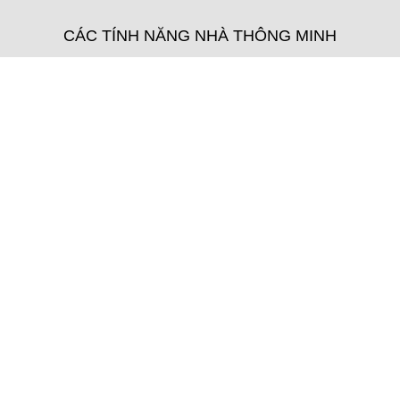
CÁC TÍNH NĂNG NHÀ THÔNG MINH
smart home content intro
Hệ thống âm thanh đa vùng Sonos