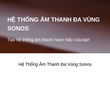
HỆ THỐNG ÂM THANH ĐA VÙNG
SONOS
Tạo hệ thống âm thanh hoàn hảo của bạn
Hệ Thống Âm Thanh Đa Vùng Sonos
Hôm nay, chúng tôi đã sẵn sàng một lần nữa thay đổi cách mà
mọi người lắng nghe. Và chúng ta sẽ làm điều đó bằng cách tạo
ra một thiết bị sẽ lắng nghe. Chúng tôi tự hào giới thiệu tới mọi
người thiết bị âm thanh Sonos. Sonos là loa,thiết bị điều khiển
thông minh dành cho những người yêu âm nhạc. Nó cho phép